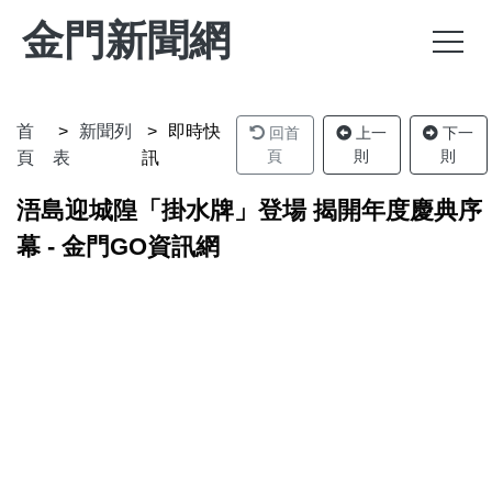
金門新聞網
首
新聞列
即時快
回首
上一
下一
頁
則
則
頁
表
訊
浯島迎城隍「掛水牌」登場 揭開年度慶典序
幕 - 金門GO資訊網