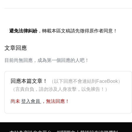
避免法律糾紛
，轉載本區文稿請先徵得原作者同意！
文章回應
目前尚無回應，成為第一個回應的人吧！
回應本篇文章！
（以下回應不會連結到FaceBook）
（言責自負，請勿涉及人身攻擊，以免挨告！）
尚未
登入會員
，無法回應！