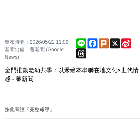
Line
Facebook
Plurk
X
Sin
發布時間：2026/05/22 11:09
We
新聞出處：蕃新聞 (Google
Threads
News)
金門推動老幼共學：以鱟繪本串聯在地文化×世代情
感 - 蕃新聞
按此閱讀「完整報導」