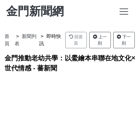
金門新聞網
首
新聞列
即時快
回首
上一
下一
頁
則
則
頁
表
訊
金門推動老幼共學：以鱟繪本串聯在地文化×
世代情感 - 蕃新聞