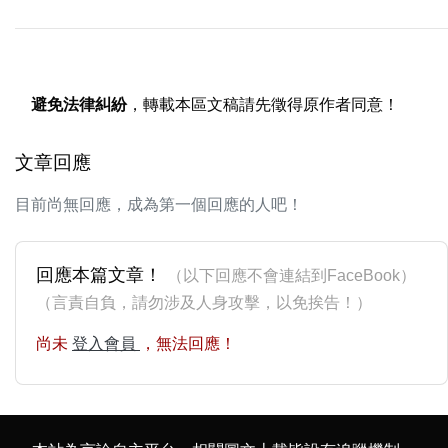
避免法律糾紛
，轉載本區文稿請先徵得原作者同意！
文章回應
目前尚無回應，成為第一個回應的人吧！
回應本篇文章！
（以下回應不會連結到FaceBook）
（言責自負，請勿涉及人身攻擊，以免挨告！）
尚未
登入會員
，無法回應！