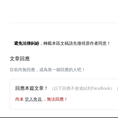
避免法律糾紛
，轉載本區文稿請先徵得原作者同意！
文章回應
目前尚無回應，成為第一個回應的人吧！
回應本篇文章！
（以下回應不會連結到FaceBoo
尚未
登入會員
，無法回應！