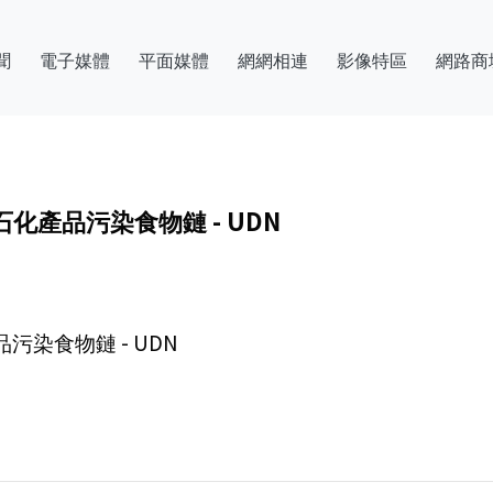
聞
電子媒體
平面媒體
網網相連
影像特區
網路商
化產品污染食物鏈 - UDN
染食物鏈 - UDN