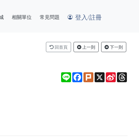
登入/註冊
城
相關單位
常見問題
回首頁
上一則
下一則
Line
Facebook
Plurk
X
Sina
Thre
Weibo