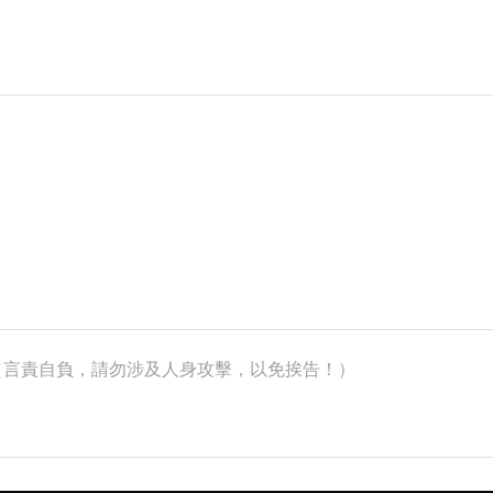
k）（言責自負，請勿涉及人身攻擊，以免挨告！）