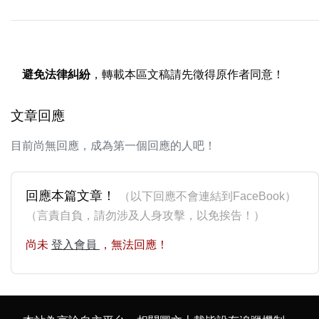
避免法律糾紛
，轉載本區文稿請先徵得原作者同意！
文章回應
目前尚無回應，成為第一個回應的人吧！
回應本篇文章！
（以下回應不會連結到FaceBook）
（言責自負，請勿涉及人身攻擊，以免挨告！）
尚未
登入會員
，無法回應！