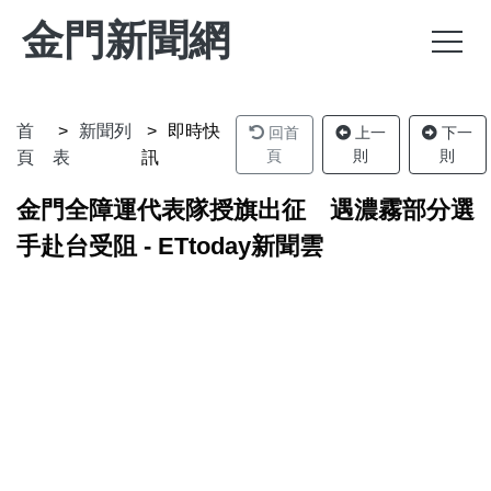
金門新聞網
首
新聞列
即時快
回首
上一
下一
頁
則
則
頁
表
訊
金門全障運代表隊授旗出征 遇濃霧部分選
手赴台受阻 - ETtoday新聞雲