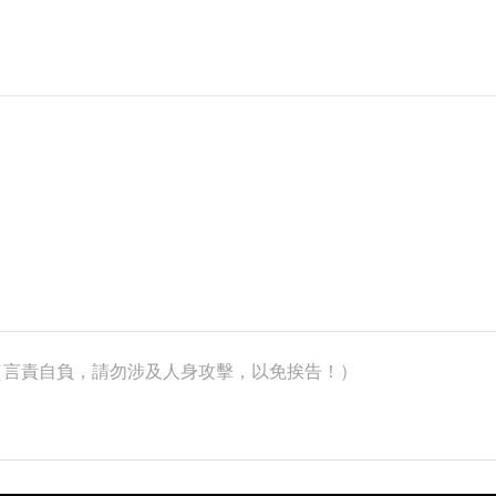
k）（言責自負，請勿涉及人身攻擊，以免挨告！）