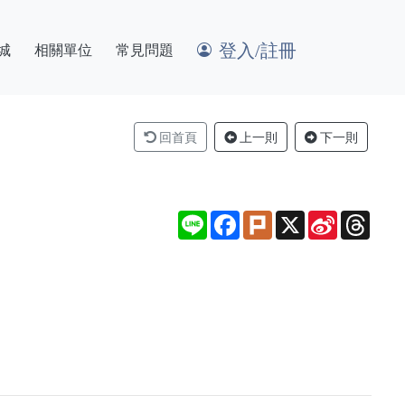
登入/註冊
城
相關單位
常見問題
回首頁
上一則
下一則
Line
Facebook
Plurk
X
Sina
Thre
Weibo