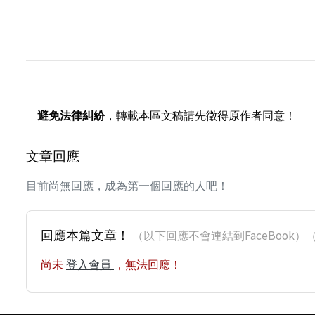
避免法律糾紛
，轉載本區文稿請先徵得原作者同意！
文章回應
目前尚無回應，成為第一個回應的人吧！
回應本篇文章！
（以下回應不會連結到FaceBoo
尚未
登入會員
，無法回應！