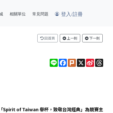
登入/註冊
城
相關單位
常見問題
回首頁
上一則
下一則
Line
Facebook
Plurk
X
Sina
Thre
Weibo
t of Taiwan 舉杯，致敬台灣經典」為競賽主