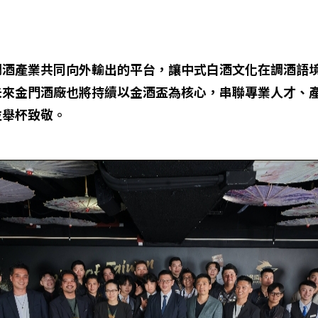
調酒產業共同向外輸出的平台，讓中式白酒文化在調酒語
未來金門酒廠也將持續以金酒盃為核心，串聯專業人才、
並舉杯致敬。