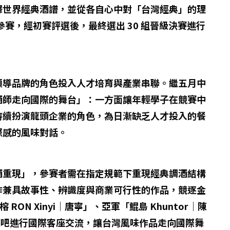
釋世界經典酒譜，並從各自心中對「台灣經典」的理
賽，經初賽評選後，最終選出 30 組晉級決賽進行
領導品牌的角色投入人才培育與產業串聯。繼五月中
酒師走向國際的舞台」：一方面讓年輕學子在競賽中
持續扮演龍頭企業的角色，為日漸缺乏人才投入的餐
際感的風味對話。
酒重現」，參賽者需在指定規範下重現經典調酒結構
作兼具故事性、辨識度與商業可行性的作品，競逐金
 Xinyi｜唐寧」、亞軍「鯤島 Khuntor｜陳
知名酒吧進行國際客座交流，讓台灣風味作品走向國際舞