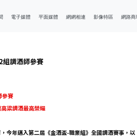
聞
電子媒體
平面媒體
網網相連
影像特區
網路商
2組調酒師參賽
師參賽
逐台灣高粱調酒最高榮耀
年邁入第二屆《金酒盃-職業組》全國調酒賽事，以「Spiri