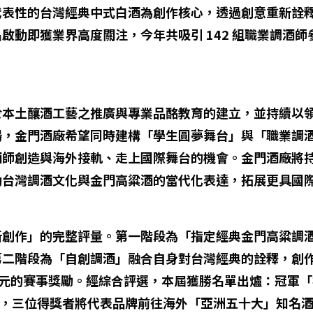
代表性的台灣經典中式白酒為創作核心，透過創意重新詮
動即獲業界高度關注，今年共吸引 142 組職業調酒師參
於本土釀酒工藝之推廣與專業品酩教育的建立，並持續以
場，金門酒廠希望同時建構「學生圓夢舞台」與「職業調
酒師創造與海外接軌、走上國際舞台的機會。金門酒廠將
動台灣調酒文化與金門高粱酒的當代化表達，拓展更具國
新創作」的完整評量。第一階段為「指定經典金門高粱調
第二階段為「自創調酒」融合自身對台灣經典的詮釋，創
的賽事獎勵。經綜合評選，本屆獲勝名單出爐：冠軍「榕 RON
｜郭沄秈」，三位得獎者將代表品牌前往海外「亞洲五十大」