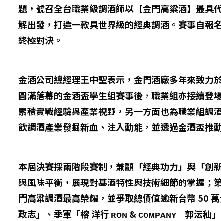
題，號召全台職業級調酒師以【金門高粱酒】最具
解出發，打造一款具世界級的經典調酒。賽事自報名啟
終極對決。
金酒公司總經理王中聖表示，金門酒廠多年來致力
圓滿落幕的金酒盃學生組賽事後，職業組亦接續登
累積實戰經驗與產業視野，另一方面也為職業組調
飲調酒產業發掘新血、注入動能，並透過金酒盃推
本屆決賽採兩階段賽制，兼顧「經典功力」與「創
與風味平衡，展現對基酒特性與技術細節的掌握；
門高粱調酒最高榮耀，並爭取總價值逾新台幣 50 萬元
政志」、季軍「榕 洋行 ʀᴏɴ & ᴄᴏᴍᴘᴀɴʏ