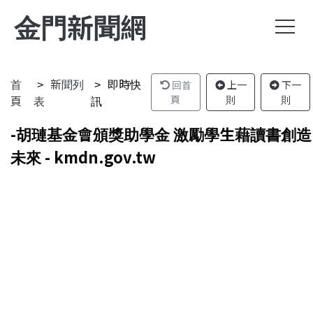
金門新聞網
首
新聞列
即時快
回首
上一
下一
頁
表
訊
頁
則
則
-胡璉基金會頒獎助學金 激勵學生藉讀書創造
未來 - kmdn.gov.tw