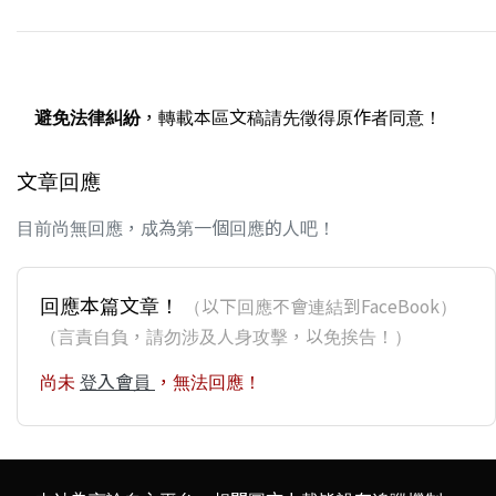
避免法律糾紛
，轉載本區文稿請先徵得原作者同意！
文章回應
目前尚無回應，成為第一個回應的人吧！
回應本篇文章！
（以下回應不會連結到FaceBook）
（言責自負，請勿涉及人身攻擊，以免挨告！）
尚未
登入會員
，無法回應！