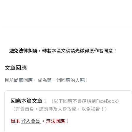
避免法律糾紛
，轉載本區文稿請先徵得原作者同意！
文章回應
目前尚無回應，成為第一個回應的人吧！
回應本篇文章！
（以下回應不會連結到FaceBook）
（言責自負，請勿涉及人身攻擊，以免挨告！）
尚未
登入會員
，無法回應！