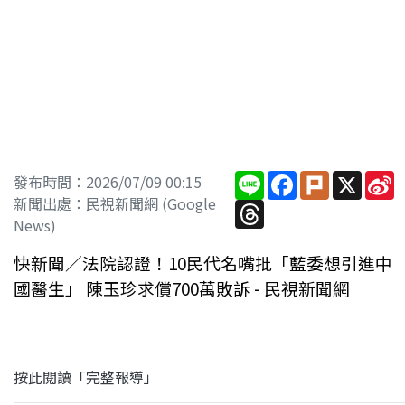
Line
Facebook
Plurk
X
S
發布時間：2026/07/09 00:15
W
新聞出處：民視新聞網 (Google
Threads
News)
快新聞／法院認證！10民代名嘴批「藍委想引進中
國醫生」 陳玉珍求償700萬敗訴 - 民視新聞網
按此閱讀「完整報導」