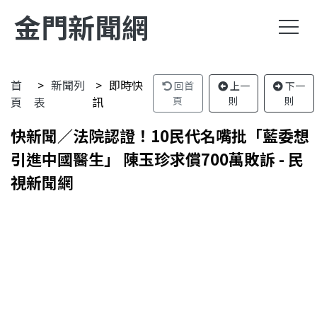
金門新聞網
首
新聞列
即時快
回首
上一
下一
頁
表
訊
頁
則
則
快新聞／法院認證！10民代名嘴批「藍委想
引進中國醫生」 陳玉珍求償700萬敗訴 - 民
視新聞網