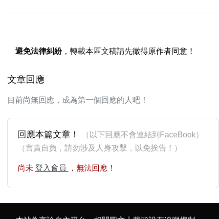
避免法律糾紛
，轉載本區文稿請先徵得原作者同意！
文章回應
目前尚無回應，成為第一個回應的人吧！
回應本篇文章！
（以下回應不會連結到FaceBook）
（言責自負，請勿涉及人身攻擊，以免挨告！）
尚未
登入會員
，無法回應！