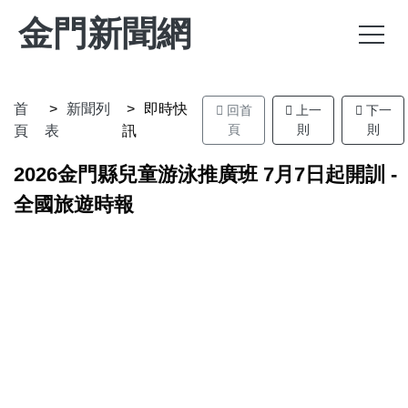
金門新聞網
首
新聞列
即時快
回首
上一
下一
頁
則
則
頁
表
訊
2026金門縣兒童游泳推廣班 7月7日起開訓 -
全國旅遊時報