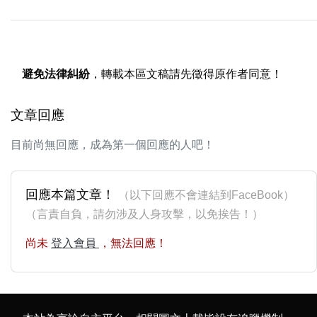
避免法律糾紛
，轉載本區文稿請先徵得原作者同意！
文章回應
目前尚無回應，成為第一個回應的人吧！
回應本篇文章！
（以下回應不會連結到FaceBook）
（言責自負，請勿涉及人身攻擊，以免挨告！）
尚未
登入會員
，無法回應！