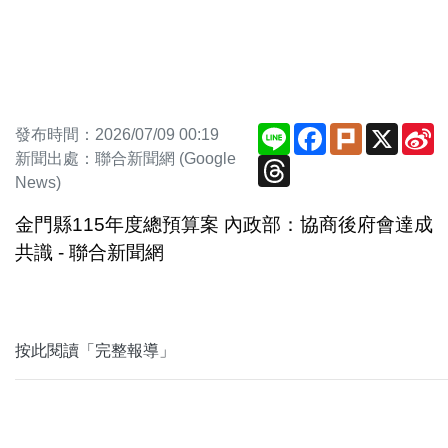
Line
Facebook
Plurk
X
S
發布時間：2026/07/09 00:19
W
新聞出處：聯合新聞網 (Google
Threads
News)
金門縣115年度總預算案 內政部：協商後府會達成
共識 - 聯合新聞網
按此閱讀「完整報導」