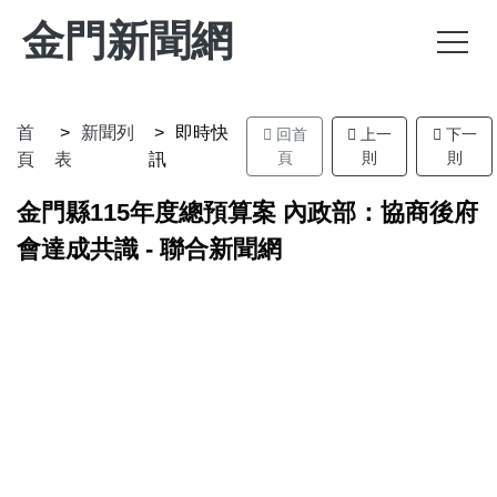
金門新聞網
首
新聞列
即時快
回首
上一
下一
頁
則
則
頁
表
訊
金門縣115年度總預算案 內政部：協商後府
會達成共識 - 聯合新聞網