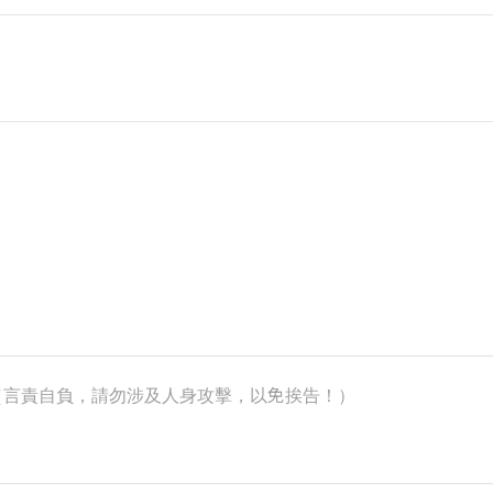
k）（言責自負，請勿涉及人身攻擊，以免挨告！）