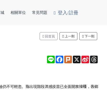
登入/註冊
商城
相關單位
常見問題
回首頁
上一則
下一則
Line
Facebook
Plurk
X
Sina
Thre
Weibo
險仍不可輕忽。指出現階段流感疫苗已全面開放接種，各鄉