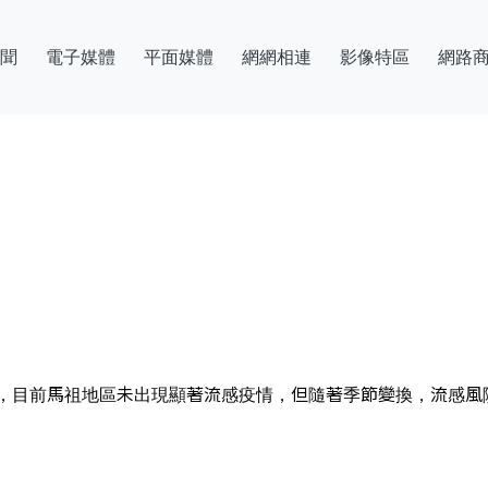
聞
電子媒體
平面媒體
網網相連
影像特區
網路
，目前馬祖地區未出現顯著流感疫情，但隨著季節變換，流感風