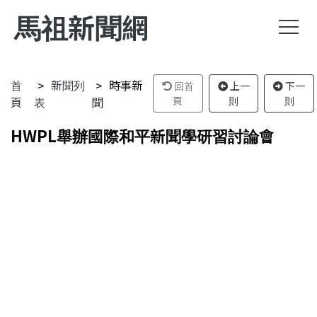
馬祖新聞網
首
新聞列
時事新
回首
上一
下一
頁
表
聞
頁
則
則
HWPL舉辦國際和平新聞學研習討論會