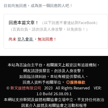
目前尚無回應，成為第一個回應的人吧！
回應本篇文章！
（以下回應不會連結到FaceBook）
（言責自負，請勿涉及人身攻擊，以免挨告！）
尚未
登入會員
，無法回應！
本站為言論自主平台，相關圖文上載皆設有追蹤機制，
網友請謹慎發言，勿涉及人身攻擊！
如面臨法律糾紛，本站有權提供發稿人、
回應人資料予相關單位。
◎服務條款
©
新文媒體有限公司
2023 All Rights Reserved VER:
1.0 Build 26.08.09.1
本網站支持新聞及媒體相關協會立場中立，不支持任何政治
因素介入媒體及相關協會之活動和報導