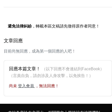
避免法律糾紛
，轉載本區文稿請先徵得原作者同意！
文章回應
目前尚無回應，成為第一個回應的人吧！
回應本篇文章！
（以下回應不會連結到FaceBook）
（言責自負，請勿涉及人身攻擊，以免挨告！）
尚未
登入會員
，無法回應！