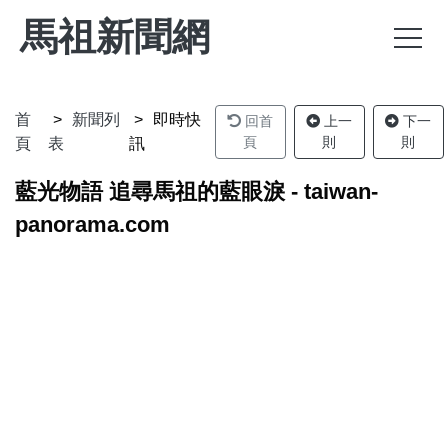
馬祖新聞網
首
新聞列
即時快
回首
上一
下一
頁
則
則
頁
表
訊
藍光物語 追尋馬祖的藍眼淚 - taiwan-
panorama.com