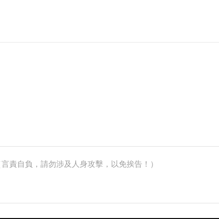
k）（言責自負，請勿涉及人身攻擊，以免挨告！）