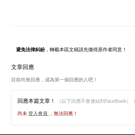
避免法律糾紛
，轉載本區文稿請先徵得原作者同意！
文章回應
目前尚無回應，成為第一個回應的人吧！
回應本篇文章！
（以下回應不會連結到FaceBoo
尚未
登入會員
，無法回應！