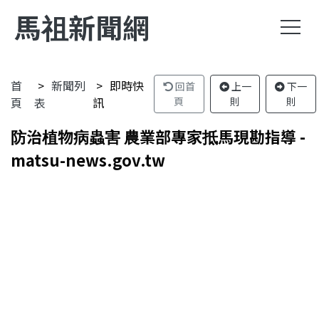
馬祖新聞網
首
新聞列
即時快
回首
上一
下一
頁
表
訊
頁
則
則
防治植物病蟲害 農業部專家抵馬現勘指導 -
matsu-news.gov.tw