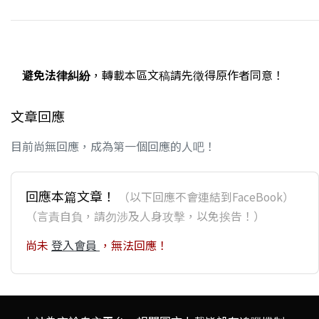
避免法律糾紛
，轉載本區文稿請先徵得原作者同意！
文章回應
目前尚無回應，成為第一個回應的人吧！
回應本篇文章！
（以下回應不會連結到FaceBook）
（言責自負，請勿涉及人身攻擊，以免挨告！）
尚未
登入會員
，無法回應！