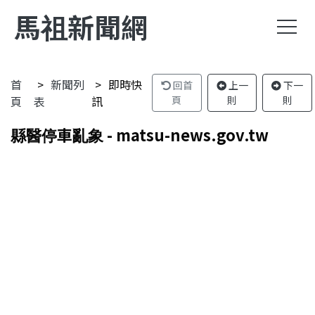
馬祖新聞網
首
新聞列
即時快
回首
上一
下一
頁
表
訊
頁
則
則
縣醫停車亂象 - matsu-news.gov.tw