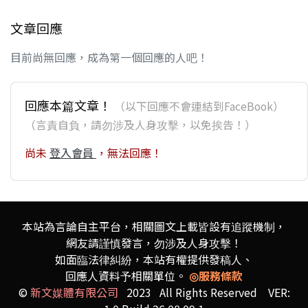
文章回應
目前尚無回應，成為第一個回應的人吧！
回應本篇文章！
（以下回應不會連結到FaceBook）
（言責自負，請勿涉及人身攻擊，以免挨告！）
尚未
登入會員
，無法回應！
本站為言論自主平台，相關圖文上載皆設有追蹤機制，
網友請謹慎發言，勿涉及人身攻擊！
如面臨法律糾紛，本站有權提供發稿人、
回應人資料予相關單位。
◎服務條款
©
新文媒體有限公司
2023 All Rights Reserved VER: