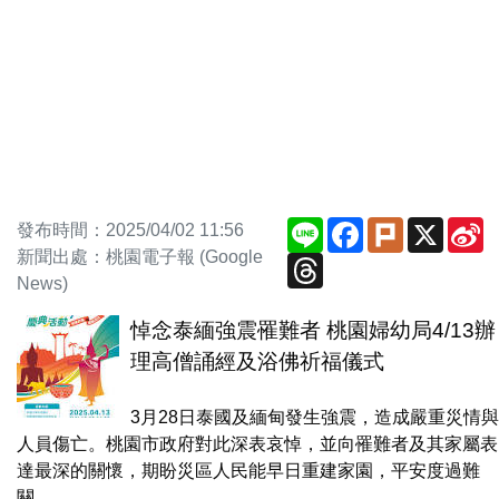
Line
Facebook
Plurk
X
S
發布時間：2025/04/02 11:56
W
新聞出處：桃園電子報 (Google
Threads
News)
悼念泰緬強震罹難者 桃園婦幼局4/13辦
理高僧誦經及浴佛祈福儀式
3月28日泰國及緬甸發生強震，造成嚴重災情與
人員傷亡。桃園市政府對此深表哀悼，並向罹難者及其家屬表
達最深的關懷，期盼災區人民能早日重建家園，平安度過難
關。