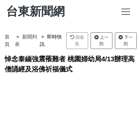
台東新聞網
首
新聞列
即時快
回首
上一
下一
頁
則
則
頁
表
訊
悼念泰緬強震罹難者 桃園婦幼局4/13辦理高
僧誦經及浴佛祈福儀式