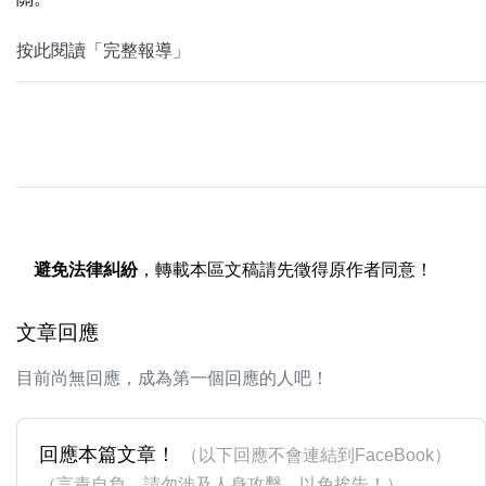
按此閱讀「完整報導」
避免法律糾紛
，轉載本區文稿請先徵得原作者同意！
文章回應
目前尚無回應，成為第一個回應的人吧！
回應本篇文章！
（以下回應不會連結到FaceBook）
（言責自負，請勿涉及人身攻擊，以免挨告！）