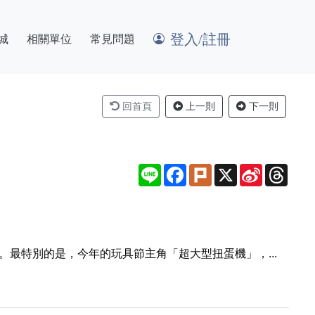
登入/註冊
城
相關單位
常見問題
回首頁
上一則
下一則
Line
Facebook
Plurk
X
Sina
Thre
Weibo
最特別的是，今年的玩具節主角「超大型扭蛋機」，...