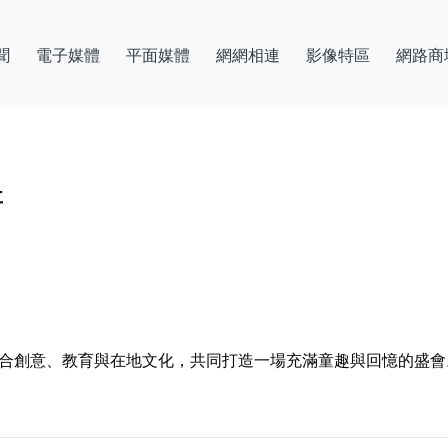
聞
電子媒體
平面媒體
網網相連
影像特區
網路商
事
合創意、教育與在地文化，共同打造一場充滿童趣與回憶的盛會。