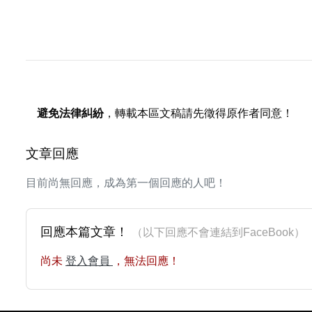
避免法律糾紛
，轉載本區文稿請先徵得原作者同意！
文章回應
目前尚無回應，成為第一個回應的人吧！
回應本篇文章！
（以下回應不會連結到FaceBoo
尚未
登入會員
，無法回應！