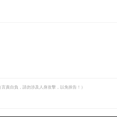
k）（言責自負，請勿涉及人身攻擊，以免挨告！）