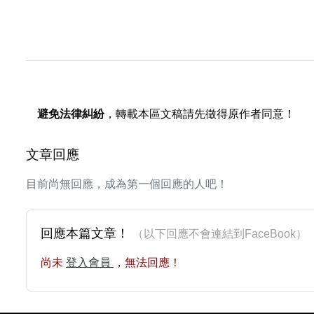
避免法律糾紛
，轉載本區文稿請先徵得原作者同意！
文章回應
目前尚無回應，成為第一個回應的人吧！
回應本篇文章！
（以下回應不會連結到FaceBoo
尚未
登入會員
，無法回應！