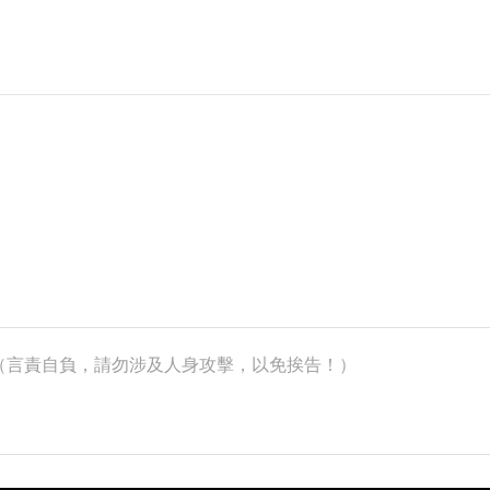
k）（言責自負，請勿涉及人身攻擊，以免挨告！）