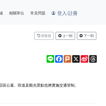
登入/註冊
城
相關單位
常見問題
回首頁
上一則
下一則
Line
Facebook
Plurk
X
Sina
Thre
Weibo
店區公墓、匝道及觀光景點也將實施交通管制。