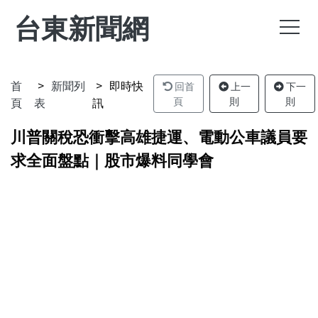
台東新聞網
首
新聞列
即時快
回首
上一
下一
頁
表
訊
頁
則
則
川普關稅恐衝擊高雄捷運、電動公車議員要
求全面盤點｜股市爆料同學會