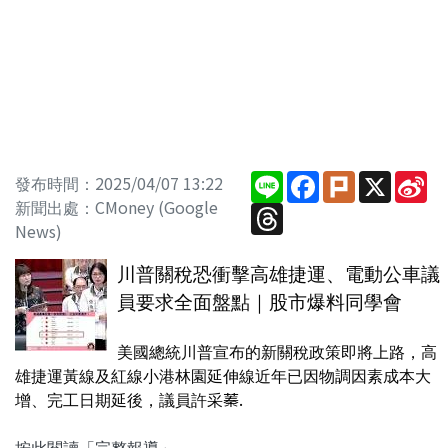
Line
Facebook
Plurk
X
Si
發布時間：2025/04/07 13:22
We
新聞出處：CMoney (Google
Threads
News)
川普關稅恐衝擊高雄捷運、電動公車議
員要求全面盤點｜股市爆料同學會
美國總統川普宣布的新關稅政策即將上路，高
雄捷運黃線及紅線小港林園延伸線近年已因物調因素成本大
增、完工日期延後，議員許采蓁.
按此閱讀「完整報導」