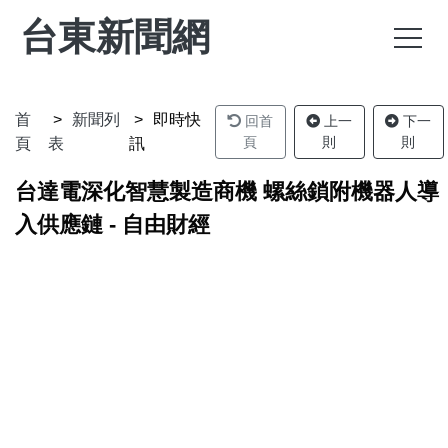
台東新聞網
首
新聞列
即時快
回首
上一
下一
頁
則
則
頁
表
訊
台達電深化智慧製造商機 螺絲鎖附機器人導
入供應鏈 - 自由財經