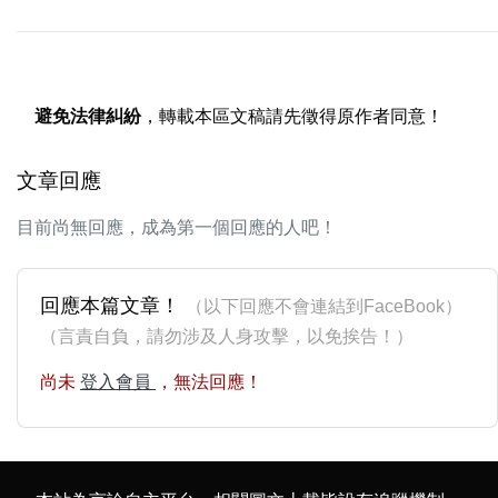
避免法律糾紛
，轉載本區文稿請先徵得原作者同意！
文章回應
目前尚無回應，成為第一個回應的人吧！
回應本篇文章！
（以下回應不會連結到FaceBook）
（言責自負，請勿涉及人身攻擊，以免挨告！）
尚未
登入會員
，無法回應！