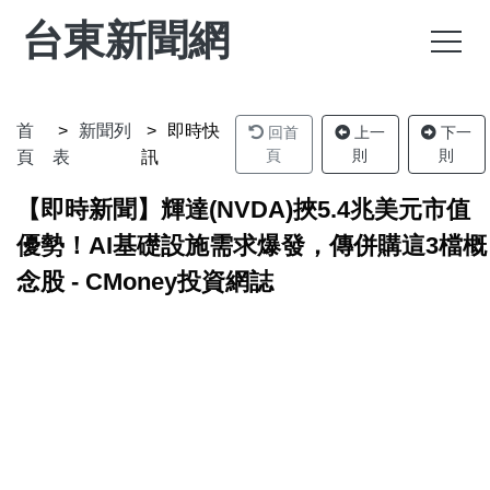
台東新聞網
首
新聞列
即時快
回首
上一
下一
頁
則
則
頁
表
訊
【即時新聞】輝達(NVDA)挾5.4兆美元市值
優勢！AI基礎設施需求爆發，傳併購這3檔概
念股 - CMoney投資網誌