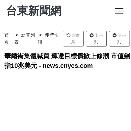
台東新聞網
首
新聞列
即時快
回首
上一
下一
頁
則
則
頁
表
訊
華爾街集體喊買 輝達目標價掀上修潮 市值劍
指10兆美元 - news.cnyes.com