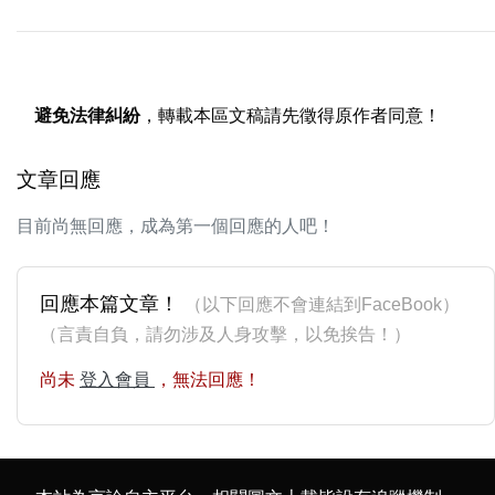
避免法律糾紛
，轉載本區文稿請先徵得原作者同意！
文章回應
目前尚無回應，成為第一個回應的人吧！
回應本篇文章！
（以下回應不會連結到FaceBook）
（言責自負，請勿涉及人身攻擊，以免挨告！）
尚未
登入會員
，無法回應！