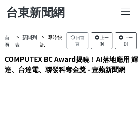
台東新聞網
首
新聞列
即時快
回首
上一
下一
頁
表
訊
頁
則
則
COMPUTEX BC Award揭曉！AI落地應用 輝
達、台達電、聯發科奪金獎 - 壹蘋新聞網