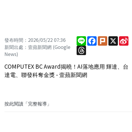
Line
Facebook
Plurk
X
S
發布時間：2026/05/22 07:36
W
新聞出處：壹蘋新聞網 (Google
Threads
News)
COMPUTEX BC Award揭曉！AI落地應用 輝達、台
達電、聯發科奪金獎 - 壹蘋新聞網
按此閱讀「完整報導」