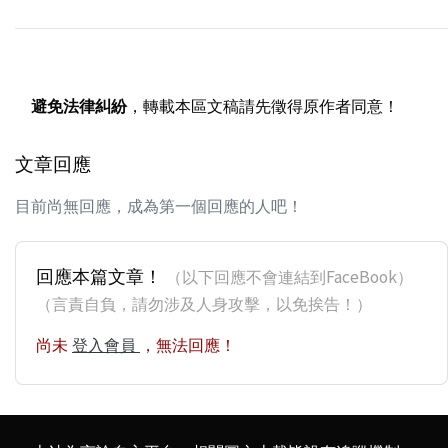
避免法律糾紛
，轉載本區文稿請先徵得原作者同意！
文章回應
目前尚無回應，成為第一個回應的人吧！
回應本篇文章！
（以下回應不會連結到FaceBook）
（言責自負，請勿涉及人身攻擊，以免挨告！）
尚未
登入會員
，無法回應！