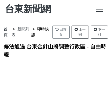
台東新聞網
首
新聞列
即時快
回首
上一
下一
頁
則
則
頁
表
訊
修法通過 台東金針山將調整行政區 - 自由時
報