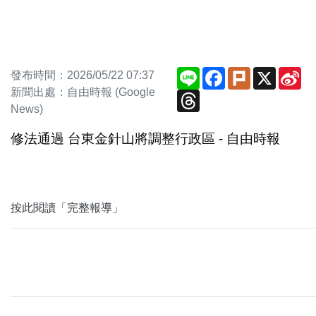
Line
Facebook
Plurk
X
Si
發布時間：2026/05/22 07:37
We
新聞出處：自由時報 (Google
Threads
News)
修法通過 台東金針山將調整行政區 - 自由時報
按此閱讀「完整報導」