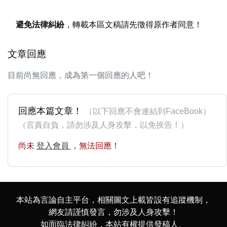
避免法律糾紛
，轉載本區文稿請先徵得原作者同意！
文章回應
目前尚無回應，成為第一個回應的人吧！
回應本篇文章！
（以下回應不會連結到FaceBook）
（言責自負，請勿涉及人身攻擊，以免挨告！）
尚未
登入會員
，無法回應！
本站為言論自主平台，相關圖文上載皆設有追蹤機制，
網友請謹慎發言，勿涉及人身攻擊！
如面臨法律糾紛，本站有權提供發稿人、