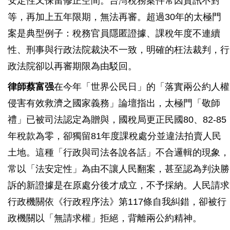
安定性又保留修正空間。台灣稅務案件常因資訊不對
等，再加上五年限期，無法再審。超過30年的太極門
案是典型例子：稅務官員隱匿證據、課稅年度不連續
性、刑事與行政法院裁決不一致，明確的枉法裁判，行
政法院卻以再審期限為由駁回。
律師蔡富强
在今年「世界公民日」的「落實兩公約人權
侵害有效救濟之國家義務」論壇指出，太極門「敬師
禮」已被司法認定為贈與，國稅局更正民國80、82-85
年稅款為零，卻獨留81年度課稅處分並違法拍賣人民
土地。這種「行政與司法各說各話」不合邏輯的現象，
常以「法安定性」為由不讓人民翻案，甚至認為判決勝
訴的新證據是在原處分後才成立，不予採納。人民請求
行政機關依《行政程序法》第117條自我糾錯，卻被行
政機關以「無請求權」拒絕，背離兩公約精神。