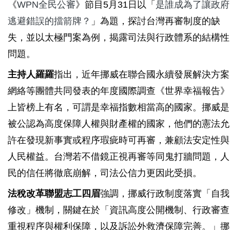
《
WPN全民公審
》節目5月31日以「
是誰成為了讓政府
逃避錯誤的擋箭牌？
」為題，探討台灣再審制度的缺
失，並以太極門案為例，揭露司法與行政體系的結構性
問題。
主持人羅羅
指出，近年挪威在聯合國永續發展解決方案
網絡等團體共同發表的年度國際調查《世界幸福報告》
上皆榜上有名，可謂是幸福指數相當高的國家。挪威是
被公認為高度保障人權與財產權的國家，他們的憲法允
許在發現新事實或程序瑕疵時可再審，兼顧法安定性與
人民權益。台灣若不借鏡正視再審等同鬼打牆問題，人
民的信任將徹底崩解，司法公信力更因此受損。
法稅改革聯盟志工四眉
強調，挪威行政制度落實「自我
修改」機制，關鍵在於「資訊高度公開機制、行政審查
重視程序與權利保障，以及訴訟外救濟保障完善。」挪