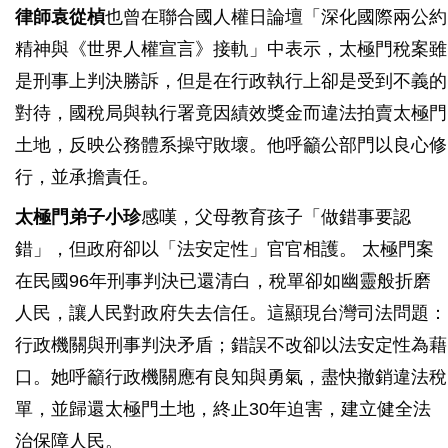
律師袁從楨
也曾在聯合國人權日論壇「深化國際兩公約
精神與《世界人權宣言》接軌」中表示，太極門稅案雖
是刑事上判決勝訴，但是在行政執行上卻是受到不義的
對待，國稅局與執行署竟因績效獎金而違法拍賣太極門
土地，反映公務體系操守敗壞。他呼籲公部門以良心修
行，並承擔責任。
太極門弟子小珍
感嘆，父母教育孩子「做錯事要認
錯」，但政府卻以「法安定性」官官相護。 太極門案
在民國96年刑事判決已還清白，稅單卻如幽靈般折磨
人民，讓人民對政府失去信任。這顯現台灣司法問題：
行政機關與刑事判決矛盾；錯誤不改卻以法安定性為藉
口。她呼籲行政機關應有良知與勇氣，盡快撤銷違法稅
單，並歸還太極門土地，終止30年迫害，建立健全法
治保障人民。