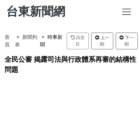
台東新聞網
首
新聞列
時事新
回首
上一
下一
頁
則
則
頁
表
聞
全民公審 揭露司法與行政體系再審的結構性
問題