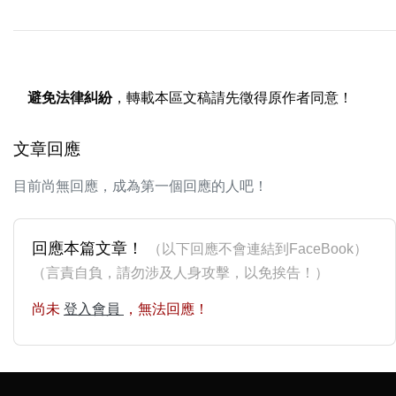
避免法律糾紛
，轉載本區文稿請先徵得原作者同意！
文章回應
目前尚無回應，成為第一個回應的人吧！
回應本篇文章！
（以下回應不會連結到FaceBook）
（言責自負，請勿涉及人身攻擊，以免挨告！）
尚未
登入會員
，無法回應！