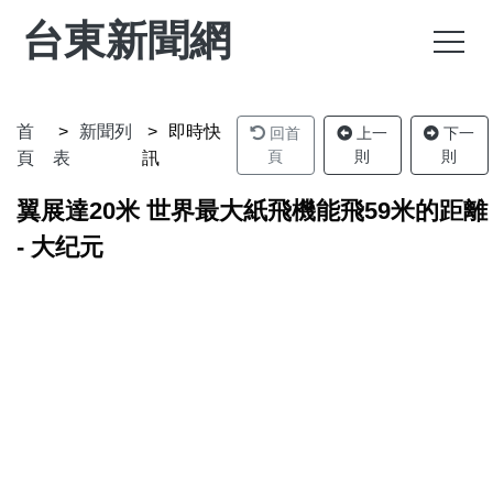
台東新聞網
首
新聞列
即時快
回首
上一
下一
頁
則
則
頁
表
訊
翼展達20米 世界最大紙飛機能飛59米的距離
- 大纪元