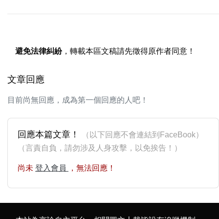
避免法律糾紛
，轉載本區文稿請先徵得原作者同意！
文章回應
目前尚無回應，成為第一個回應的人吧！
回應本篇文章！
（以下回應不會連結到FaceBook）
（言責自負，請勿涉及人身攻擊，以免挨告！）
尚未
登入會員
，無法回應！