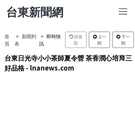
台東新聞網
首
新聞列
即時快
回首
上一
下一
頁
表
訊
頁
則
則
台東日光寺小小茶師夏令營 茶香潤心培育三
好品格 - lnanews.com