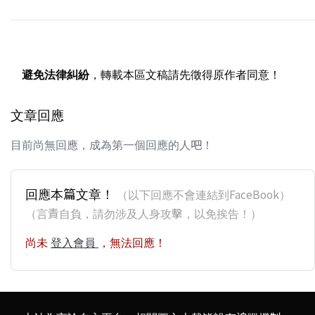
避免法律糾紛
，轉載本區文稿請先徵得原作者同意！
文章回應
目前尚無回應，成為第一個回應的人吧！
回應本篇文章！
（以下回應不會連結到FaceBook）
（言責自負，請勿涉及人身攻擊，以免挨告！）
尚未
登入會員
，無法回應！