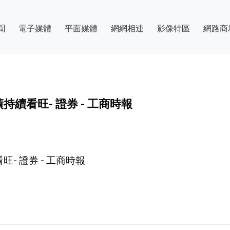
聞
電子媒體
平面媒體
網網相連
影像特區
網路商
續看旺- 證券 - 工商時報
 證券 - 工商時報