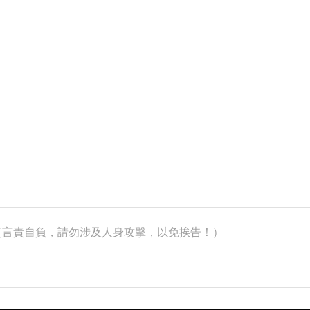
k）（言責自負，請勿涉及人身攻擊，以免挨告！）