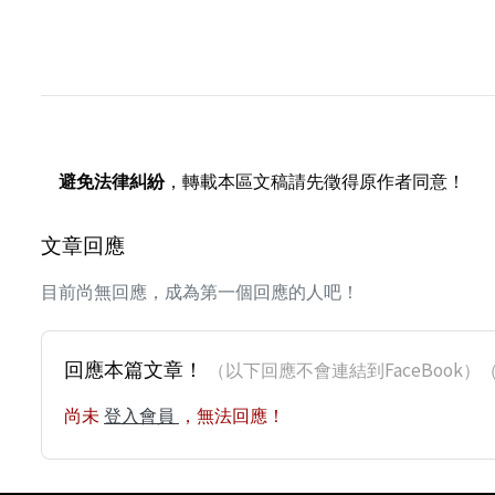
避免法律糾紛
，轉載本區文稿請先徵得原作者同意！
文章回應
目前尚無回應，成為第一個回應的人吧！
回應本篇文章！
（以下回應不會連結到FaceBoo
尚未
登入會員
，無法回應！