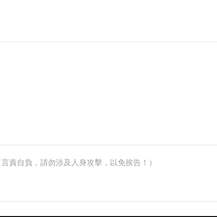
k）（言責自負，請勿涉及人身攻擊，以免挨告！）