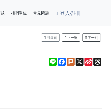
登入/註冊
商城
相關單位
常見問題
回首頁
上一則
下一則
Line
Facebook
Plurk
X
Sina
Thre
Weibo