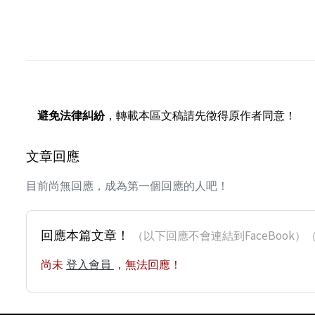
避免法律糾紛
，轉載本區文稿請先徵得原作者同意！
文章回應
目前尚無回應，成為第一個回應的人吧！
回應本篇文章！
（以下回應不會連結到FaceBoo
尚未
登入會員
，無法回應！