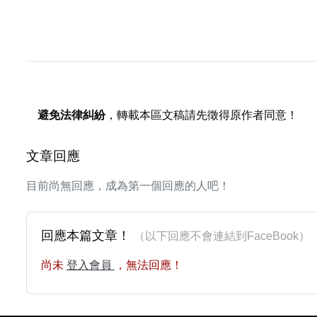
避免法律糾紛
，轉載本區文稿請先徵得原作者同意！
文章回應
目前尚無回應，成為第一個回應的人吧！
回應本篇文章！
（以下回應不會連結到FaceBoo
尚未
登入會員
，無法回應！