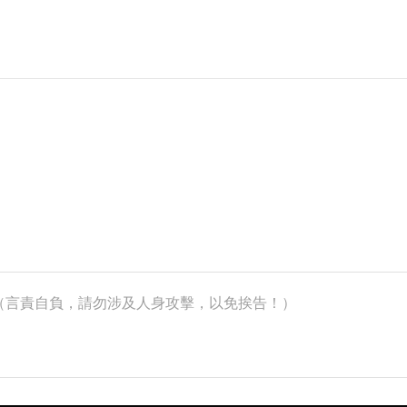
k）（言責自負，請勿涉及人身攻擊，以免挨告！）