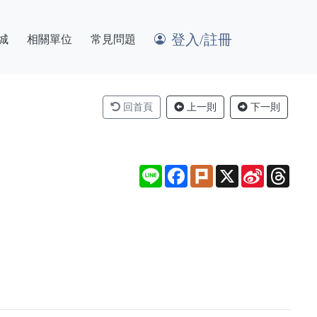
登入/註冊
城
相關單位
常見問題
回首頁
上一則
下一則
Line
Facebook
Plurk
X
Sina
Thre
Weibo