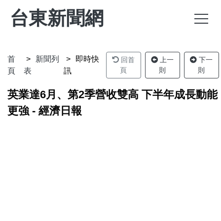
台東新聞網
首
新聞列
即時快
回首
上一
下一
頁
則
則
頁
表
訊
英業達6月、第2季營收雙高 下半年成長動能
更強 - 經濟日報