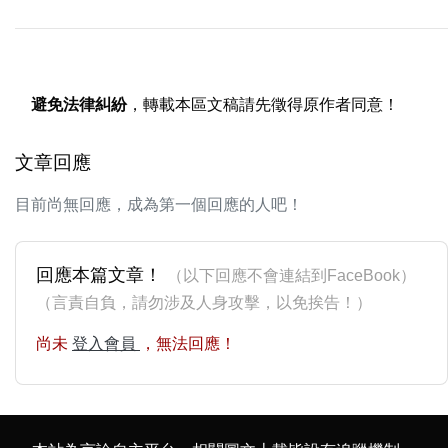
避免法律糾紛
，轉載本區文稿請先徵得原作者同意！
文章回應
目前尚無回應，成為第一個回應的人吧！
回應本篇文章！
（以下回應不會連結到FaceBook）
（言責自負，請勿涉及人身攻擊，以免挨告！）
尚未
登入會員
，無法回應！