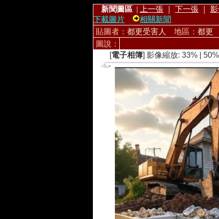
新聞圖區
|
上一張
｜
下一張
｜
影
下載圖片
相關新聞
貼圖者：
都更受害人
地區：
都更
圖說：
[
電子相簿
] 影像縮放:
33%
|
50%