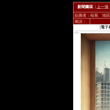
新聞圖區
|
上一張
貼圖者：
站長
地區
圖說：
[
電子