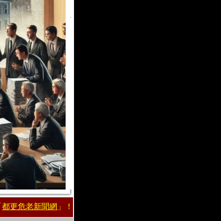
「
都更危老新聞網
」！