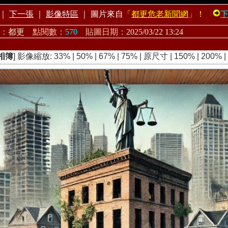
｜
下一張
｜
影像特區
｜
圖片來自
「
都更危老新聞網
」！
：
都更
點閱數：
570
貼圖日期：
2025/03/22 13:24
相簿
] 影像縮放:
33%
|
50%
|
67%
|
75%
|
原尺寸
|
150%
|
200%
|