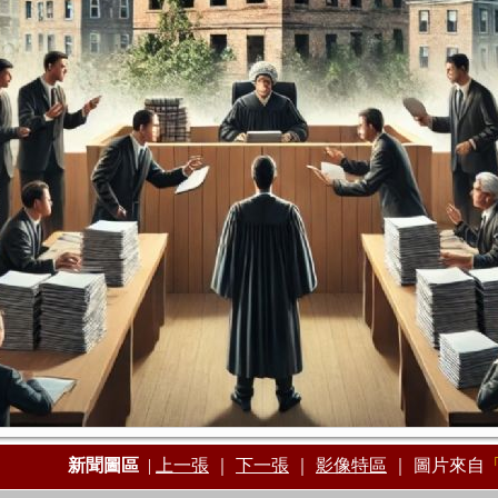
新聞圖區
|
上一張
｜
下一張
｜
影像特區
｜
圖片來自