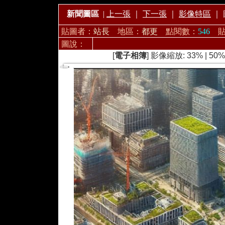
新聞圖區
|
上一張
｜
下一張
｜
影像特區
｜
貼圖者：
站長
地區：
都更
點閱數：
546
圖說：
[
電子相簿
] 影像縮放:
33%
|
50%