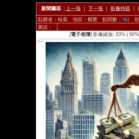
新聞圖區
|
上一張
｜
下一張
｜
影像特區
｜
貼圖者：
站長
地區：
都更
點閱數：
562
圖說：
[
電子相簿
] 影像縮放:
33%
|
50%