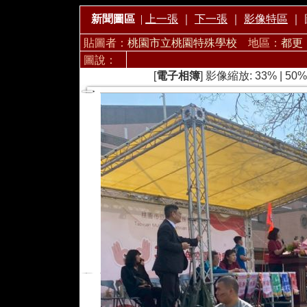
新聞圖區
|
上一張
｜
下一張
｜
影像特區
｜
貼圖者：
桃園市立桃園特殊學校
地區：
都更
圖說：
[
電子相簿
] 影像縮放:
33%
|
50%