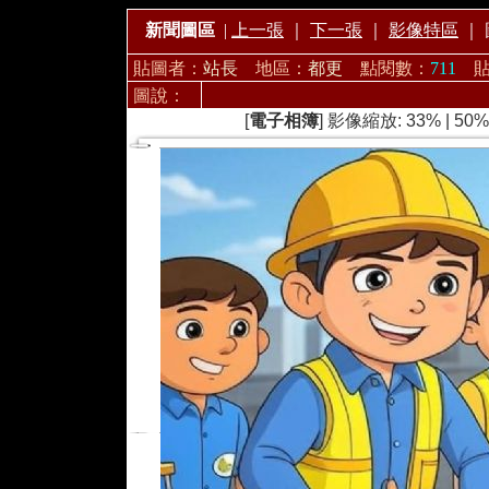
新聞圖區
|
上一張
｜
下一張
｜
影像特區
｜
貼圖者：
站長
地區：
都更
點閱數：
711
圖說：
[
電子相簿
] 影像縮放:
33%
|
50%