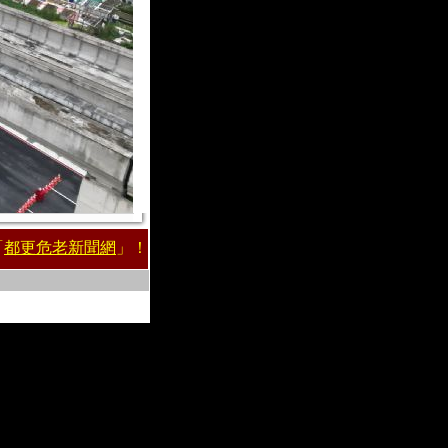
「
都更危老新聞網
」！