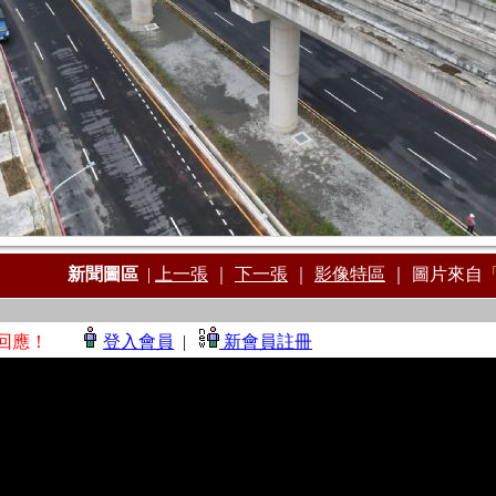
新聞圖區
|
上一張
｜
下一張
｜
影像特區
｜
圖片來自
無法回應！
登入會員
|
新會員註冊