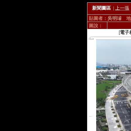
新聞圖區
|
上一張
貼圖者：
吳明璿
地
圖說：
[
電子