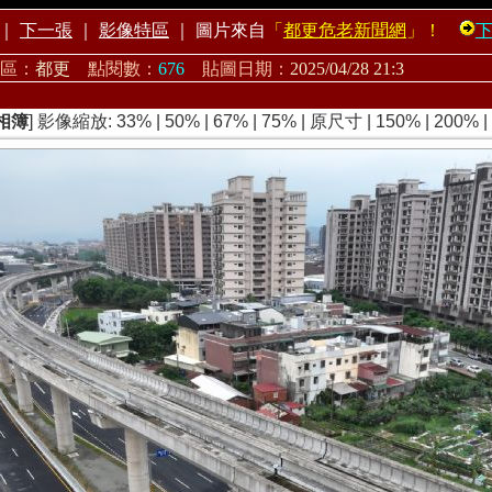
｜
下一張
｜
影像特區
｜
圖片來自
「
都更危老新聞網
」！
區：
都更
點閱數：
676
貼圖日期：
2025/04/28 21:3
相簿
] 影像縮放:
33%
|
50%
|
67%
|
75%
|
原尺寸
|
150%
|
200%
|