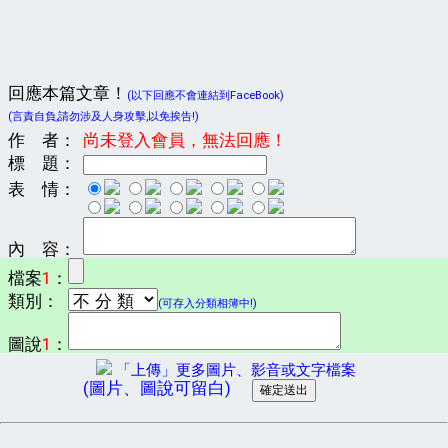
回應本篇文章！
(以下回應不會連結到FaceBook)
(言責自負,請勿涉及人身攻擊,以免挨告!)
作 者：
尚未登入會員，無法回應！
標 題：
表 情：
內 容：
檔案
1
：
類別：
(可存入分類相簿中!)
圖說
1
：
「上傳」更多圖片、影音或文字檔案
(圖片、圖說可留白)