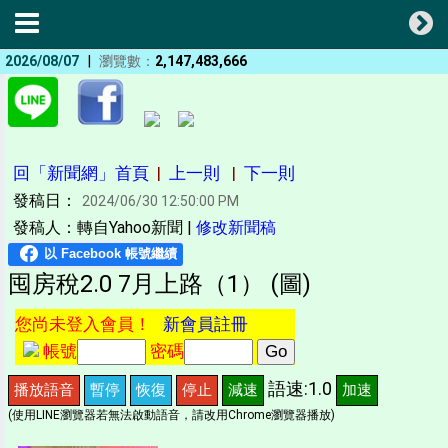
|
2026/08/07
瀏覽數：
2,147,483,666
回「新聞網」首頁
|
上一則
|
下一則
發稿日：
2024/06/30 12:50:00 PM
發稿人：轉自Yahoo新聞 |
修改新聞稿
囤房稅2.0 7月上路（1） (圖)
您尚未登入會員！
新會員註冊
帳號
密碼
語速:1.0
播放語音
暫停
恢復
停止
減速
加速
(使用LINE瀏覽器若無法啟動語音，請改用Chrome瀏覽器播放)