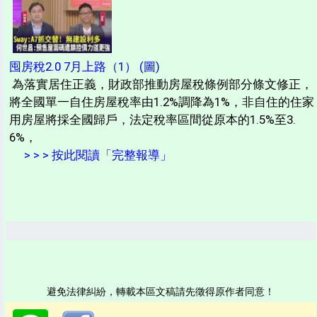
囤房稅2.0 7月上路（1） (圖)
為落實居住正義，財政部推動房屋稅條例部分條文修正，
將全國單一自住房屋稅率由1.2%調降為1%，非自住的住家
用房屋將採全國歸戶，法定稅率區間從原本的1.5%至3.
6%，
> > > 按此閱讀「完整報導」
避免法律糾紛，轉載本區文稿請先徵得原作者同意！