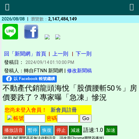
|
2026/08/08
瀏覽數：
2,147,484,149
回「新聞網」首頁
|
上一則
|
下一則
發稿日：
2024/09/14 01:10:00 PM
發稿人：轉自FTNN 新聞網 |
修改新聞稿
不動產代銷龍頭海悅「股價腰斬50％」房
價要跌了？專家曝「急凍」慘況
您尚未登入會員！
新會員註冊
帳號
密碼
語速:1.0
播放語音
暫停
恢復
停止
減速
加速
(使用LINE瀏覽器若無法啟動語音，請改用Chrome瀏覽器播放)