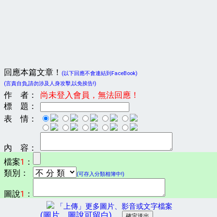
回應本篇文章！
(以下回應不會連結到FaceBook)
(言責自負,請勿涉及人身攻擊,以免挨告!)
作 者：
尚未登入會員，無法回應！
標 題：
表 情：
內 容：
檔案
1
：
類別：
(可存入分類相簿中!)
圖說
1
：
「上傳」更多圖片、影音或文字檔案
(圖片、圖說可留白)