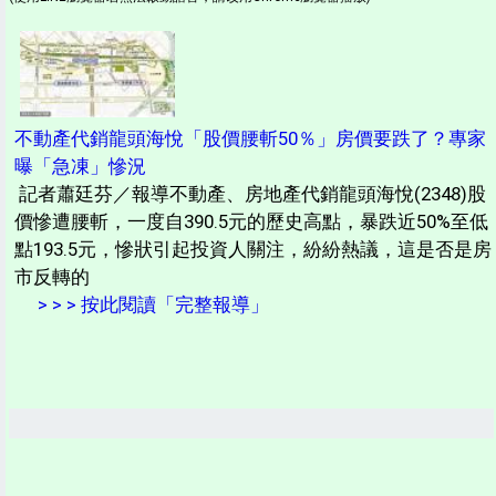
不動產代銷龍頭海悅「股價腰斬50％」房價要跌了？專家
曝「急凍」慘況
記者蕭廷芬／報導不動產、房地產代銷龍頭海悅(2348)股
價慘遭腰斬，一度自390.5元的歷史高點，暴跌近50%至低
點193.5元，慘狀引起投資人關注，紛紛熱議，這是否是房
市反轉的
> > > 按此閱讀「完整報導」