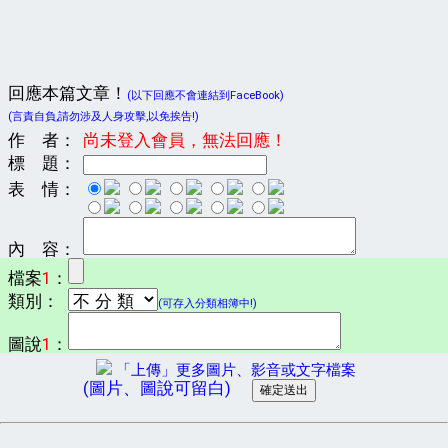
回應本篇文章！
(以下回應不會連結到FaceBook)
(言責自負,請勿涉及人身攻擊,以免挨告!)
作 者：
尚未登入會員，無法回應！
標 題：
表 情：
內 容：
檔案
1
：
類別：
(可存入分類相簿中!)
圖說
1
：
「上傳」更多圖片、影音或文字檔案
(圖片、圖說可留白)