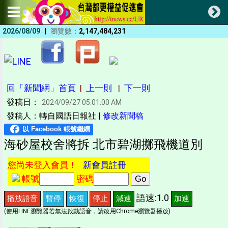
|
2026/08/09
瀏覽數：
2,147,484,231
回「新聞網」首頁
|
上一則
|
下一則
發稿日：
2024/09/27 05:01:00 AM
發稿人：轉自國語日報社 |
修改新聞稿
海砂屋校舍將拆 北市碧湖擲飛機道別
您尚未登入會員！
新會員註冊
帳號
密碼
語速:1.0
播放語音
暫停
恢復
停止
減速
加速
(使用LINE瀏覽器若無法啟動語音，請改用Chrome瀏覽器播放)