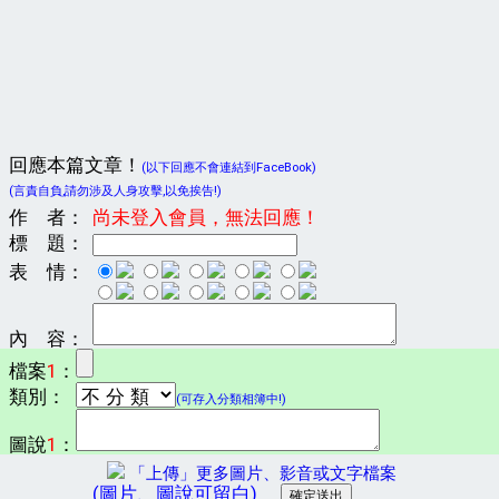
回應本篇文章！
(以下回應不會連結到FaceBook)
(言責自負,請勿涉及人身攻擊,以免挨告!)
作 者：
尚未登入會員，無法回應！
標 題：
表 情：
內 容：
檔案
1
：
類別：
(可存入分類相簿中!)
圖說
1
：
「上傳」更多圖片、影音或文字檔案
(圖片、圖說可留白)