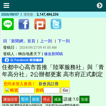
|
2026/08/07
瀏覽數：
2,147,484,236
回「新聞網」首頁
|
上一則
|
下一則
發稿日：
2024/09/27 09:41:00 AM
發稿人：轉自地產天下 |
修改新聞稿
住都中心高市首推「陸軍服務社」與「青
年高分社」2公辦都更案 高市府正式劃定
您尚未登入會員！
新會員註冊
帳號
密碼
語速:1.0
播放語音
暫停
恢復
停止
減速
加速
(使用LINE瀏覽器若無法啟動語音，請改用Chrome瀏覽器播放)