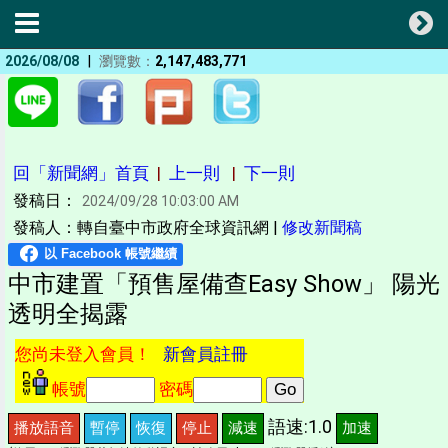
|
2026/08/08
瀏覽數：
2,147,483,771
回「新聞網」首頁
|
上一則
|
下一則
發稿日：
2024/09/28 10:03:00 AM
發稿人：轉自臺中市政府全球資訊網 |
修改新聞稿
中市建置「預售屋備查Easy Show」 陽光
透明全揭露
您尚未登入會員！
新會員註冊
帳號
密碼
語速:1.0
播放語音
暫停
恢復
停止
減速
加速