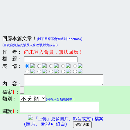
回應本篇文章！
(以下回應不會連結到FaceBook)
(言責自負,請勿涉及人身攻擊,以免挨告!)
作 者：
尚未登入會員，無法回應！
標 題：
表 情：
內 容：
檔案
1
：
類別：
(可存入分類相簿中!)
圖說
1
：
「上傳」更多圖片、影音或文字檔案
(圖片、圖說可留白)