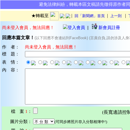
避免法律糾紛，轉載本區文稿請先徵得原作者
|
|
|
★轉載至
回「新聞網」首頁
上一則
尚未登入會員，無法回應！
登入會員
|
新會員註冊
回應本篇文章！
(以下回應不會連結到FaceBook) (言責自負,請勿涉及人身
作 者：
尚未登入會員，無法回應！
標 題：
表 情：
內 容：
檔 案
1
：
(長寬邊請控制在7
圖片分類：
(可同步將照片存入分類相簿中!)