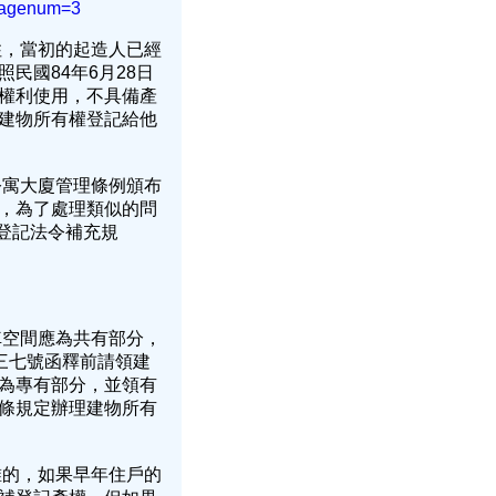
&pagenum=3
住，當初的起造人已經
民國84年6月28日
權利使用，不具備產
建物所有權登記給他
公寓大廈管理條例頒布
，為了處理類似的問
次登記法令補充規
車空間應為共有部分，
三七號函釋前請領建
為專有部分，並領有
條規定辦理建物所有
誰的，如果早年住戶的