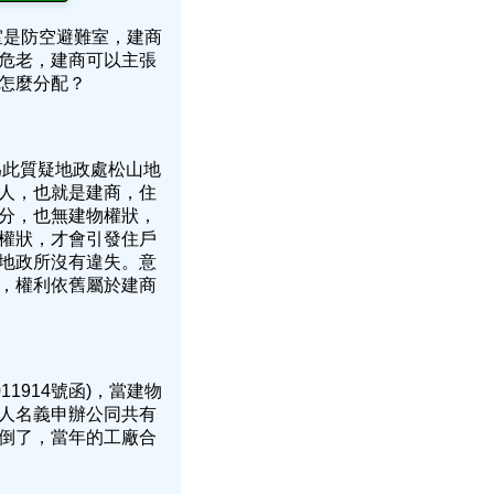
室是防空避難室，建商
危老，建商可以主張
以怎麼分配？
為此質疑地政處松山地
人，也就是建商，住
分，也無建物權狀，
權狀，才會引發住戶
地政所沒有違失。意
，權利依舊屬於建商
11914號函)，當建物
人名義申辦公同共有
倒了，當年的工廠合