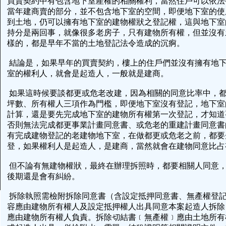
買賣契約中有包含地下室產權的相關權利，當然住戶可以依法
當年建商賣的部分，並不包含地下室的空間，即便地下室的使
到土地，仍可以擁有地下室的建物權狀之登記權，這與地下室
持分是兩回事，就像很多老房子，只有建物所有權，但並沒有
樣的，都是早年不當的土地登記法令造成的沉痾。
結論是，如果早年的買賣契約，樓上的住戶們並沒有擁有地
室的權利人，就會是起造人，一般就是建商。
如果這時候要談都更或危老改建，因為相關的同意比率中，
坪數、所有權人三項作為門檻，即便地下室沒有登記，地下室
計算，還是要先完成地下室的建物所有權第一次登記，才知道
否則無法完成都更事業計畫同意書、或危老的重建計畫同意書
有完成建物登記的老建物地下室，在做都更或危老之前，都要
登，如果權利人是起造人，是建商，當然就會在建物同意比
但不論有無建物權狀，最終在辦理拆照時，都要相關人同意
後期還是會有糾紛。
拆除執照需檢附拆除同意書（含設定抵押同意書、無產權登
容應由建物所有權人及設定抵押權人出具同意本案起造人拆除
應由建物所有權人負責。拆除切結書﹝無產權﹞應由土地所有