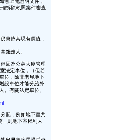
如無上開證明文件，
受理拆除執照案件審查
件仍會依其現有價值，
，拿錢走人。
。但因為公寓大廈管理
下室法定車位，（但若
車位，除非老屋地下
增設車位才能分給外
人。有關法定車位、
ml
和分配，例如地下室共
0萬，則地下室權利人
能找出早年房屋過戶時