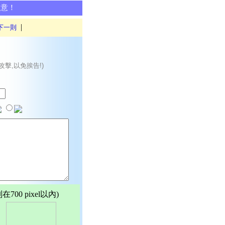
同意！
|
下一則
攻擊,以免挨告!)
00 pixel以內)