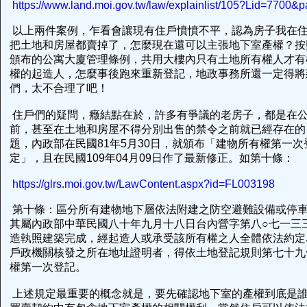
https://www.land.moi.gov.tw/law/explainlist/105?Lid=7700
以上兩件案例，乍看會讓現有住戶憤憤不平，認為房子我在
把土地和房屋都賣掉了，怎麼現在還可以主張地下室產權？按照
頒布的公寓大廈管理條例，共用大樓內只有土地所有權人才有
權的起造人，怎麼事後跑來重新登記，地政事務所還一定得將
們，太不合理了吧！
住戶們的疑問，癥結點在於，許多有爭議的老房子，都是在
前，甚至在土地和房屋不得分別出售的禁令之前就已經存在的
題，內政部在民國81年5月30日，就頒布「建物所有權第一
定」，且在民國109年04月09日作了最新修正。如第十條：
https://glrs.moi.gov.tw/LawContent.aspx?id=FL003198
第十條：區分所有建物地下層依法附建之防空避難設備或停
其屬內政部中華民國八十年九月十八日台內營字第八○七一三
造執照建築完成，經起造人或承受該所有權之人全體依法約定
戶政機關核發之所在地址證明者，得依土地登記規則第七十九
權第一次登記。
上述規定最重要的概念就是，要先確認地下室的產權到底是