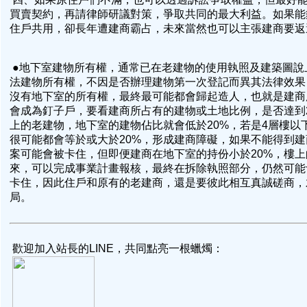
買賣契約，再請律師研議對策，爭取共同的最大利益。如果能
住戶共用，卻長年遭建商霸占，未來當然也可以主張建商要
●地下室建物所有權，通常已在老建物的使用執照及建築圖說
法建物所有權，不因是否辦理建物第一次登記而異其法律效果
沒有地下室的所有權，最終最可能都會歸起造人，也就是建商
會成為釘子戶，要看建商所占有的建物或土地比例，是否達到2
上的老建物，地下室的建物佔比就會低於20%，若是4層樓以
很可能都會等於或大於20%，形成建商障礙，如果不能得到
案可能會被卡住，但即便建商在地下室的持份小於20%，樓
來，可以完成事業計畫報核，最終在拆除執照部分，仍然可能
卡住，因此住戶和原有的老建商，還是要彼此相互真誠磋商，
局。
歡迎加入站長的LINE，共同點亮一根蠟燭：