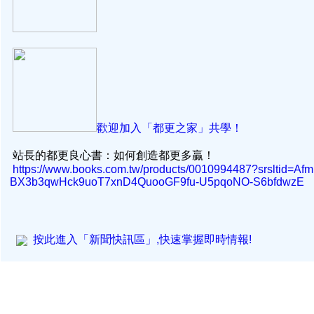
歡迎加入「都更之家」共學！
站長的都更良心書：如何創造都更多贏！
https://www.books.com.tw/products/0010994487?srsltid=Af
BX3b3qwHck9uoT7xnD4QuooGF9fu-U5pqoNO-S6bfdwzE
按此進入「新聞快訊區」,快速掌握即時情報!