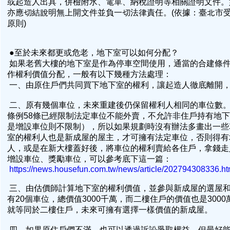
或起造人出具，併檢附水、電單、納稅證明等相關證明文件。
亦應切結說明無上開文件並負一切法律責任。(依據：臺北市
原則)
●至於未來都更或危老，地下室可以如何分配？
如果老舊大樓的地下室是作為停車空間使用，通當的合建條
作權利價值分配，一般有以下幾種方法處理：
一、由原住戶們共同買下地下室的權利，讓起造人徹底離開
二、原有幾個車位，未來重建後仍保留權利人相同的車位數
條例58條已經限制法定車位不能外賣，不允許非住戶持有地
是增設車位則不限制），所以如果規劃時沒有辦法多畫出一些
室的權利人也是新成屋的屋主，才可擁有法定車位，否則得有
人，或是在新大樓蓋好後，將車位的權利賣給各住戶，拿錢走
增設車位、獎勵車位，可以參考底下這一篇：
https://news.housefun.com.tw/news/article/202794308336.ht
三、由估價師計算地下室的權利價值，並參與新成屋的選屋
有20個車位，總價值3000千萬，而二樓住戶的價值也是300
就等同於二樓住戶，未來可擁有選擇一樣價值的新成屋。
四、如果原住戶們不滿，也可以透過訴訟爭取權益，但最好