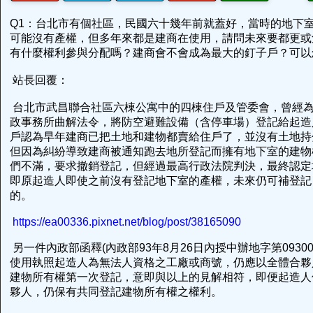
Q1：台北市有個社區，民國六十幾年前就蓋好，當時的地下
可能沒有產權，但多年來都是建商在使用，請問未來要都更或
有什麼權利參與分配嗎？建商會不會成為最大的釘子戶？可
站長回覆：
台北市武昌聯合社區六棟公寓中的四棟住戶及管委會，曾經
政事務所曲解法令，將防空避難設備（含停車場）登記給起造
戶認為早年建商已把土地和建物都賣給住戶了，並沒有土地持
但因為糾紛導致建商被通知跑去地所登記而擁有地下室的建物
們不滿，要求撤銷登記，但經過最高行政法院判決，最終認定
即原起造人即使之前沒有登記地下室的產權，未來仍可補登記
的。
https://ea00336.pixnet.net/blog/post/38165090
另一件內政部函釋(內政部93年8月26日內授中辦地字第09300
使用執照起造人為無法人資格之工廠或商號，仍應以全體合夥
建物所有權第一次登記，意即與以上的見解相符，即便起造人
夥人，仍保有共同登記建物所有權之權利。