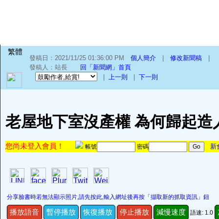
繁體
發稿日：2021/11/25 01:36:00 PM
個人簡介
|
修改新聞稿
|
發稿人：站長
回「新聞網」首頁
|
上一則
|
下一則
老屋地下室沒產權 為何歸起造
您尚未登入會員！
新
帳號
密碼
分享臉書時若無法顯示照片,請先按此,輸入網址後再按「擷取新的抓取資訊」鈕
播放語音
暫停播放
恢復播放
停止播放
減慢速度
語速: 1.0