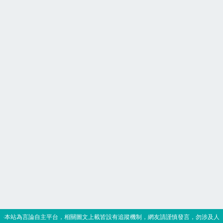
‧本站為言論自主平台，相關圖文上載皆設有追蹤機制，網友請謹慎發言，勿涉及人