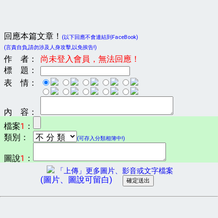
回應本篇文章！
(以下回應不會連結到FaceBook)
(言責自負,請勿涉及人身攻擊,以免挨告!)
作 者：
尚未登入會員，無法回應！
標 題：
表 情：
內 容：
檔案
1
：
類別：
(可存入分類相簿中!)
圖說
1
：
「上傳」更多圖片、影音或文字檔案
(圖片、圖說可留白)