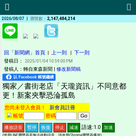
|
2026/08/07
瀏覽數：
2,147,484,214
回「新聞網」首頁
|
上一則
|
下一則
發稿日：
2025/01/04 10:59:00 PM
發稿人：轉自東森新聞 |
修改新聞稿
獨家／書街老店「天瓏資訊」不同意都
更！新案夾擊恐淪孤島
您尚未登入會員！
新會員註冊
帳號
密碼
語速:1.0
播放語音
暫停
恢復
停止
減速
加速
(使用LINE瀏覽器若無法啟動語音，請改用Chrome瀏覽器播放)