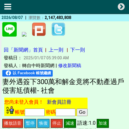
|
2026/08/07
瀏覽數：
2,147,483,808
回「新聞網」首頁
|
上一則
|
下一則
發稿日：
2025/01/07 05:39:00 AM
發稿人：轉自中時新聞網 |
修改新聞稿
妻外遇簽下300萬和解金竟將不動產過戶
侵害尪債權- 社會
您尚未登入會員！
新會員註冊
帳號
密碼
語速:1.0
播放語音
暫停
恢復
停止
減速
加速