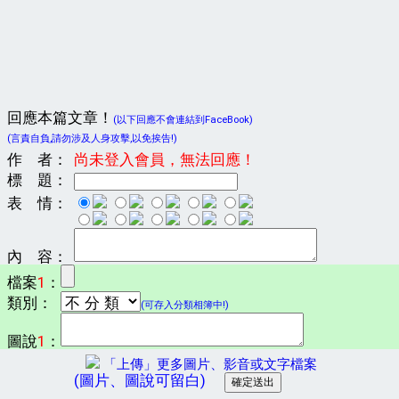
回應本篇文章！
(以下回應不會連結到FaceBook)
(言責自負,請勿涉及人身攻擊,以免挨告!)
作 者：
尚未登入會員，無法回應！
標 題：
表 情：
內 容：
檔案
1
：
類別：
(可存入分類相簿中!)
圖說
1
：
「上傳」更多圖片、影音或文字檔案
(圖片、圖說可留白)