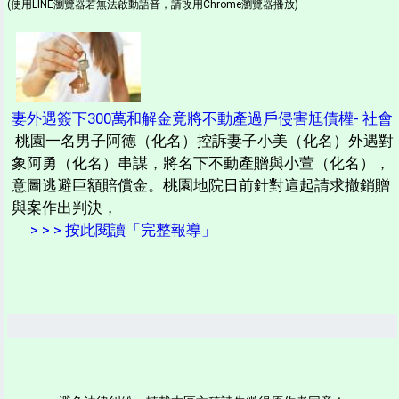
(使用LINE瀏覽器若無法啟動語音，請改用Chrome瀏覽器播放)
妻外遇簽下300萬和解金竟將不動產過戶侵害尪債權- 社會
桃園一名男子阿德（化名）控訴妻子小美（化名）外遇對
象阿勇（化名）串謀，將名下不動產贈與小萱（化名），
意圖逃避巨額賠償金。桃園地院日前針對這起請求撤銷贈
與案作出判決，
> > > 按此閱讀「完整報導」