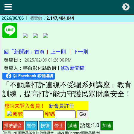
|
2026/08/06
瀏覽數：
2,147,484,044
回「新聞網」首頁
|
上一則
|
下一則
發稿日：
2025/02/09 01:26:00 PM
發稿人：轉自彰化縣政府 |
修改新聞稿
「不動產打詐連線不受騙系列講座」教育
訓練，提高打詐能力守護民眾財產安全！
您尚未登入會員！
新會員註冊
帳號
密碼
語速:1.0
播放語音
暫停
恢復
停止
減速
加速
(使用LINE瀏覽器若無法啟動語音，請改用Chrome瀏覽器播放)