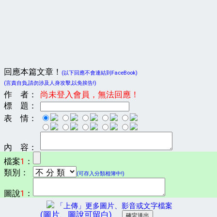
回應本篇文章！
(以下回應不會連結到FaceBook)
(言責自負,請勿涉及人身攻擊,以免挨告!)
作 者：
尚未登入會員，無法回應！
標 題：
表 情：
內 容：
檔案
1
：
類別：
(可存入分類相簿中!)
圖說
1
：
「上傳」更多圖片、影音或文字檔案
(圖片、圖說可留白)