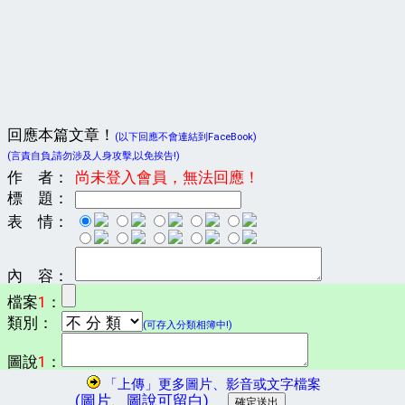
回應本篇文章！
(以下回應不會連結到FaceBook)
(言責自負,請勿涉及人身攻擊,以免挨告!)
作 者：
尚未登入會員，無法回應！
標 題：
表 情：
內 容：
檔案
1
：
類別：
(可存入分類相簿中!)
圖說
1
：
「上傳」更多圖片、影音或文字檔案
(圖片、圖說可留白)