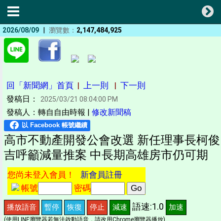
|
2026/08/09
瀏覽數：
2,147,484,925
回「新聞網」首頁
|
上一則
|
下一則
發稿日：
2025/03/21 08:04:00 PM
發稿人：轉自自由時報 |
修改新聞稿
高市不動產開發公會改選 新任理事長柯俊
吉呼籲減量推案 中長期高雄房市仍可期
您尚未登入會員！
新會員註冊
帳號
密碼
語速:1.0
播放語音
暫停
恢復
停止
減速
加速
(使用LINE瀏覽器若無法啟動語音，請改用Chrome瀏覽器播放)