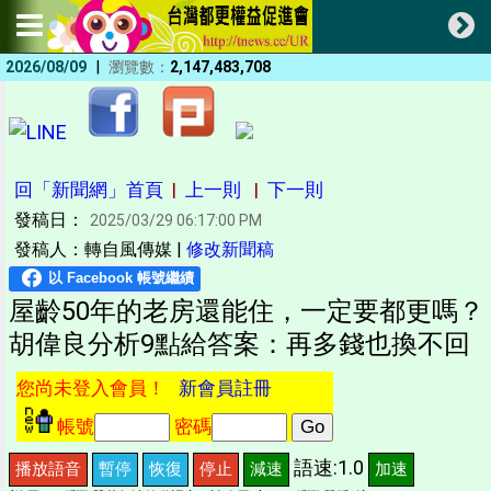
|
2026/08/09
瀏覽數：
2,147,483,708
回「新聞網」首頁
|
上一則
|
下一則
發稿日：
2025/03/29 06:17:00 PM
發稿人：轉自風傳媒 |
修改新聞稿
屋齡50年的老房還能住，一定要都更嗎？
胡偉良分析9點給答案：再多錢也換不回
您尚未登入會員！
新會員註冊
帳號
密碼
語速:1.0
播放語音
暫停
恢復
停止
減速
加速