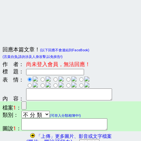
回應本篇文章！
(以下回應不會連結到FaceBook)
(言責自負,請勿涉及人身攻擊,以免挨告!)
作 者：
尚未登入會員，無法回應！
標 題：
表 情：
內 容：
檔案
1
：
類別：
(可存入分類相簿中!)
圖說
1
：
「上傳」更多圖片、影音或文字檔案